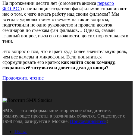
На протяжении десяти лет (с момента анонса
первого
Ф.О.Р.С.
) начинающие создатели фан-фильмов спрашивают
нас о том, с чего начать работу над своим фильмом? Мы
всегда с удовольствием отвечаем на такие вопросы,
подготовили не одно руководство и провели десяток
семинаров по съёмкам фан-фильмов… Однако, самый
главный вопрос, из-за его сложности, до сих пор оставался в
тени.
Это вопрос о том, что играет куда более значительную роль,
чем все камеры и микрофоны. Если попытаться
сформулировать его кратко:
как найти свою команду,
сохранить её энтузиазм и довести дело до конца?
Продолжить чтение
SMX
— это неформальное творческое объединение,
реализующее проекты в различных областях. Существует с
1998 года, базируется в Москве.
Присоединяйтесь
!
Пульс