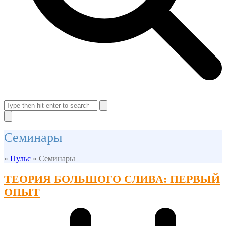
Open
Close
mobile
mobile
Search
menu
menu
Close
search
Семинары
»
Пульс
»
Семинары
ТЕОРИЯ БОЛЬШОГО СЛИВА: ПЕРВЫЙ
ОПЫТ