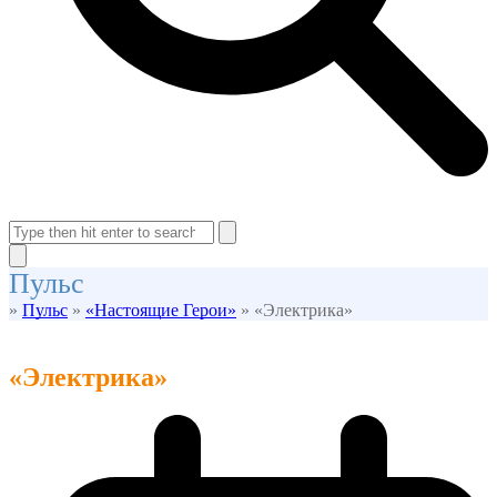
Open
Close
mobile
mobile
Search
menu
menu
Close
Пульс
search
»
Пульс
»
«Настоящие Герои»
»
«Электрика»
«Электрика»