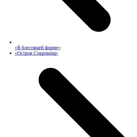
previous
«В блестящей форме»
post:
next
«Остров Сокровищ»
post: