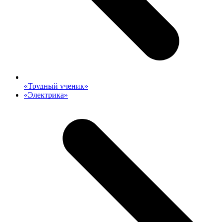
previous
«Трудный ученик»
post:
next
«Электрика»
post: