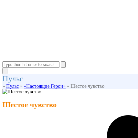
Open
Close
mobile
mobile
Search
menu
menu
Close
Пульс
search
»
Пульс
»
«Настоящие Герои»
»
Шестое чувство
Шестое чувство