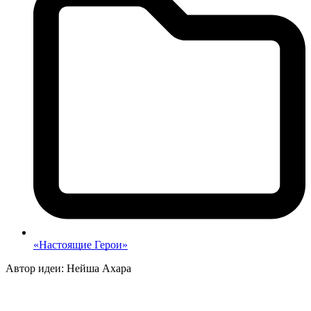
«Настоящие Герои»
Автор идеи: Нейша Ахара
p
p