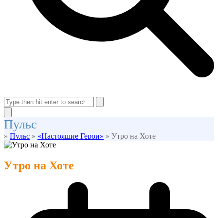
Open
Close
mobile
mobile
Search
menu
menu
Close
Пульс
search
»
Пульс
»
«Настоящие Герои»
»
Утро на Хоте
Утро на Хоте