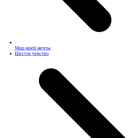
Мир моей мечты
next
Шестое чувство
post: