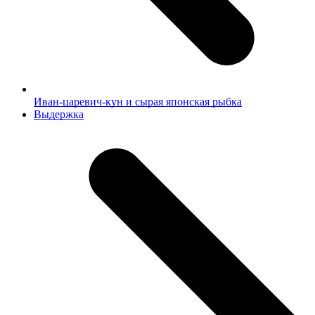
Иван-царевич-кун и сырая японская рыбка
next
Выдержка
post: