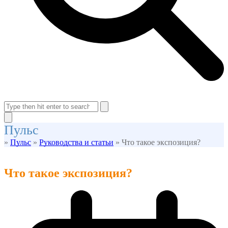
Open
Close
mobile
mobile
Search
menu
menu
Close
Пульс
search
»
Пульс
»
Руководства и статьи
»
Что такое экспозиция?
Что такое экспозиция?