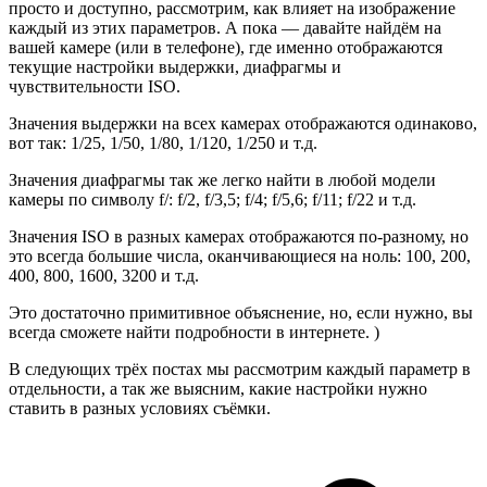
просто и доступно, рассмотрим, как влияет на изображение
каждый из этих параметров. А пока — давайте найдём на
вашей камере (или в телефоне), где именно отображаются
текущие настройки выдержки, диафрагмы и
чувствительности ISO.
Значения выдержки на всех камерах отображаются одинаково,
вот так: 1/25, 1/50, 1/80, 1/120, 1/250 и т.д.
Значения диафрагмы так же легко найти в любой модели
камеры по символу f/: f/2, f/3,5; f/4; f/5,6; f/11; f/22 и т.д.
Значения ISO в разных камерах отображаются по-разному, но
это всегда большие числа, оканчивающиеся на ноль: 100, 200,
400, 800, 1600, 3200 и т.д.
Это достаточно примитивное объяснение, но, если нужно, вы
всегда сможете найти подробности в интернете. )
В следующих трёх постах мы рассмотрим каждый параметр в
отдельности, а так же выясним, какие настройки нужно
ставить в разных условиях съёмки.
p
p