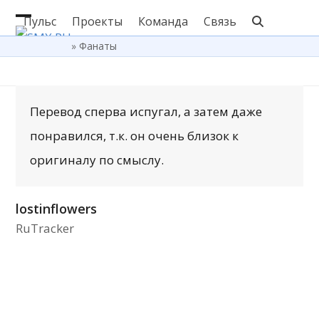
Skip
Пульс
Проекты
Команда
Связь
Open
Close
to
»
Фанаты
content
mobile
mobile
menu
menu
Перевод сперва испугал, а затем даже
понравился, т.к. он очень близок к
оригиналу по смыслу.
lostinflowers
RuTracker