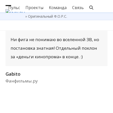
Skip
Пульс
Проекты
Команда
Связь
Open
Close
to
»
Оригинальный Ф.О.Р.С.
content
mobile
mobile
menu
menu
Ни фига не понимаю во вселенной ЗВ, но
постановка знатная! Отдельный поклон
за «деньги кинопрома» в конце. :)
Gabito
Фанфильмы.ру