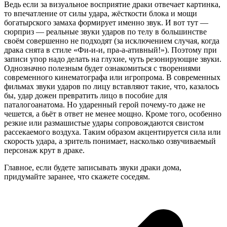
Ведь если за визуальное восприятие драки отвечает картинка,
то впечатление от силы удара, жёсткости блока и мощи
богатырского замаха формирует именно звук. И вот тут —
сюрприз — реальные звуки ударов по телу в большинстве
своём совершенно не подходят (за исключением случая, когда
драка снята в стиле «Фи-и-и, пра-а-ативный!»). Поэтому при
записи упор надо делать на глухие, чуть резонирующие звуки.
Однозначно полезным будет ознакомиться с творениями
современного кинематографа или игропрома. В современных
фильмах звуки ударов по лицу вставляют такие, что, казалось
бы, удар дожен превратить лицо в пособие для
паталогоанатома. Но ударенный герой почему-то даже не
чешется, а бьёт в ответ не менее мощно. Кроме того, особенно
резкие или размашистые удары сопровождаются свистом
рассекаемого воздуха. Таким образом акцентируется сила или
скорость удара, а зритель понимает, насколько озвучиваемый
персонаж крут в драке.
Главное, если будете записывать звуки драки дома,
придумайте заранее, что скажете соседям.
p
p