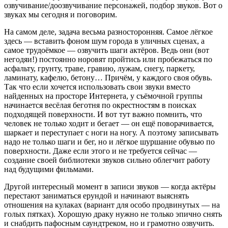
озвучивание/доозвучивание персонажей, подбор звуков. Вот о
звуках мы сегодня и поговорим.
На самом деле, задача весьма разносторонняя. Самое лёгкое
здесь — вставить фоном шум города в уличных сценах, а
самое трудоёмкое — озвучить шаги актёров. Ведь они (вот
негодяи!) постоянно норовят пройтись или пробежаться по
асфальту, грунту, траве, гравию, лужам, снегу, паркету,
ламинату, кафелю, бетону… Причём, у каждого своя обувь.
Так что если хочется использовать свои звуки вместо
найденных на просторе Интернета, у съёмочной группы
начинается весёлая беготня по окрестностям в поисках
подходящей поверхности. И вот тут важно помнить, что
человек не только ходит и бегает — он ещё поворачивается,
шаркает и переступает с ноги на ногу. А поэтому записывать
надо не только шаги и бег, но и лёгкое шуршание обувью по
поверхности. Даже если этого и не требуется сейчас —
создание своей библиотеки звуков сильно облегчит работу
над будущими фильмами.
Другой интересный момент в записи звуков — когда актёры
перестают заниматься ерундой и начинают выяснять
отношения на кулаках (вариант для особо продвинутых — на
голых пятках). Хорошую драку нужно не только эпично снять
и снабдить пафосным саундтреком, но и грамотно озвучить.