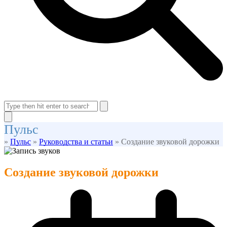
Open
Close
mobile
mobile
Search
menu
menu
Close
Пульс
search
»
Пульс
»
Руководства и статьи
»
Создание звуковой дорожки
Создание звуковой дорожки