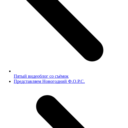
Пятый видеоблог со съёмок
next
Представляем Новогодний Ф.О.Р.С.
post: