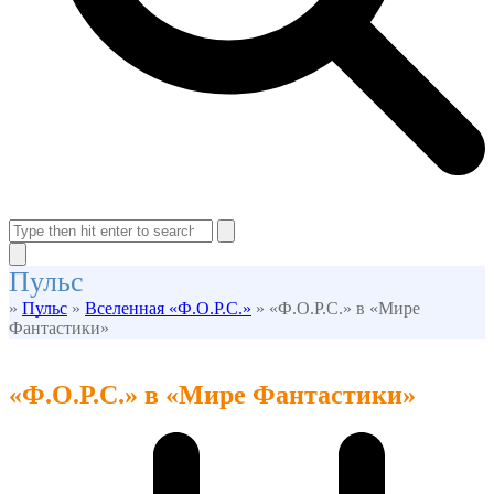
Open
Close
mobile
mobile
Search
menu
menu
Close
Пульс
search
»
Пульс
»
Вселенная «Ф.О.Р.С.»
»
«Ф.О.Р.С.» в «Мире
Фантастики»
«Ф.О.Р.С.» в «Мире Фантастики»