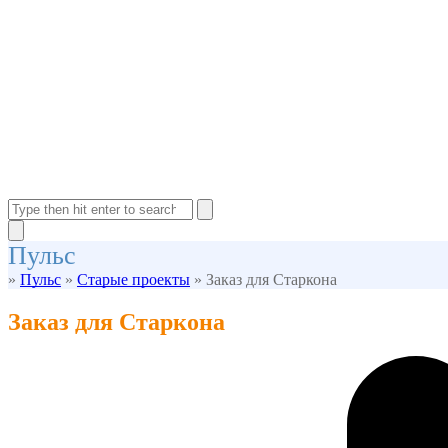
Open
Close
mobile
mobile
Search
menu
menu
Close
Пульс
search
»
Пульс
»
Старые проекты
»
Заказ для Старкона
Заказ для Старкона